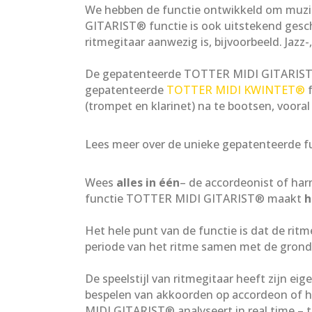
We hebben de functie ontwikkeld om muzi
GITARIST® functie is ook uitstekend gesc
ritmegitaar aanwezig is, bijvoorbeeld. Jazz-
De gepatenteerde TOTTER MIDI GITARIST
gepatenteerde
TOTTER MIDI KWINTET®
f
(trompet en klarinet) na te bootsen, voora
Lees meer over de unieke gepatenteerde 
Wees
alles in één
– de accordeonist of har
functie TOTTER MIDI GITARIST® maakt
h
Het hele punt van de functie is dat de rit
periode van het ritme samen met de grond
De speelstijl van ritmegitaar heeft zijn eige
bespelen van akkoorden op accordeon of 
MIDI GITARIST® analyseert in real time – t