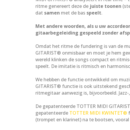
ritme genereert deze de
juiste toonen
(st
dat
samen
met de bas
speelt
.
Met andere woorden, als u uw accordeon
gitaarbegeleiding gespeeld zonder afsp
Omdat het ritme de fundering is van de m
GITARIST® onmisbaar en moet je hem gewo
wereld klinken de songs compact en ritmisch
speelt. De imitatie is ritmisch en harmonis
We hebben de functie ontwikkeld om muzi
GITARIST® functie is ook uitstekend gesc
ritmegitaar aanwezig is, bijvoorbeeld. Jazz-
De gepatenteerde TOTTER MIDI GITARIST
gepatenteerde
TOTTER MIDI KWINTET®
f
(trompet en klarinet) na te bootsen, voora