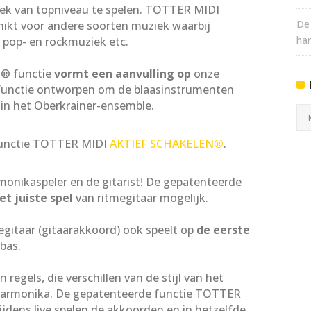
ek van topniveau te spelen. TOTTER MIDI
De
hikt voor andere soorten muziek waarbij
ha
, pop- en rockmuziek etc.
® functie
vormt een aanvulling op
onze
unctie ontworpen om de blaasinstrumenten
l in het Oberkrainer-ensemble.
Ni
Arc
functie TOTTER MIDI
AKTIEF SCHAKELEN
®
.
monikaspeler en de gitarist! De gepatenteerde
et juiste spel
van ritmegitaar mogelijk.
megitaar (gitaarakkoord) ook speelt op
de eerste
bas.
n regels, die verschillen van de stijl van het
harmonika. De gepatenteerde functie TOTTER
ijdens live spelen de akkoorden en in hetzelfde