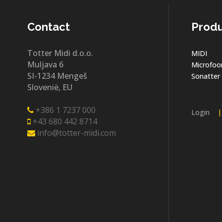
Contact
Prod
Totter Midi d.o.o.
MIDI
Muljava 6
Microfoo
SI-1234 Mengeš
Sonatter
Slovenië, EU
+386 1 7237 000
Login
|
+43 680 442 8714
info@totter-midi.com