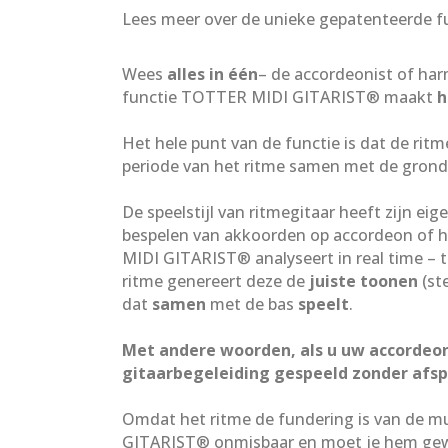
Lees meer over de unieke gepatenteerde 
Wees
alles in één
– de accordeonist of har
functie TOTTER MIDI GITARIST® maakt
h
Het hele punt van de functie is dat de rit
periode van het ritme samen met de grond
De speelstijl van ritmegitaar heeft zijn eige
bespelen van akkoorden op accordeon of 
MIDI GITARIST® analyseert in real time – t
ritme genereert deze de
juiste toonen
(st
dat
samen
met de bas
speelt
.
Met andere woorden, als u uw accordeon
gitaarbegeleiding gespeeld zonder afsp
Omdat het ritme de fundering is van de m
GITARIST® onmisbaar en moet je hem gewo