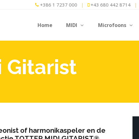
+386 1 7237 000
|
+43 680 442 8714
|
Home
MIDI
Microfoons
 Gitarist
onist of harmonikaspeler en de
unctie TOTTER MIDI GITARIST®