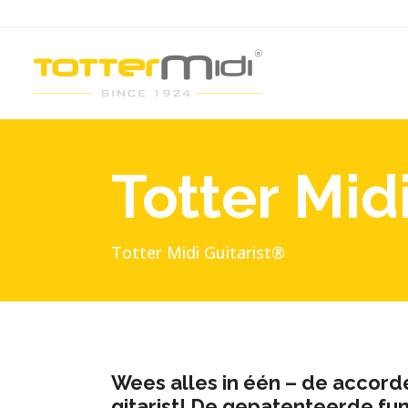
Totter Midi
Totter Midi Guitarist®
Wees
alles in één
– de accorde
gitarist! De gepatenteerde f