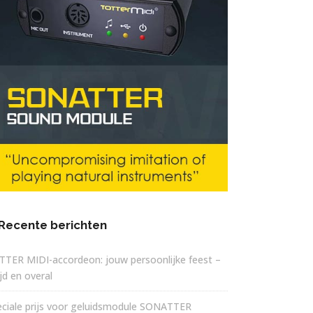
Recente berichten
TTER MIDI-accordeon: jouw persoonlijke feest –
ijd en overal
eciale prijs voor geluidsmodule SONATTER