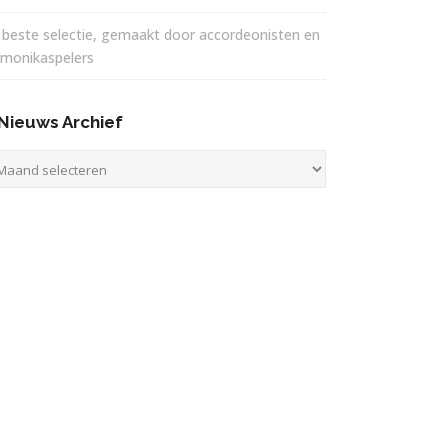
 beste selectie, gemaakt door accordeonisten en
rmonikaspelers
Nieuws Archief
euws
hief