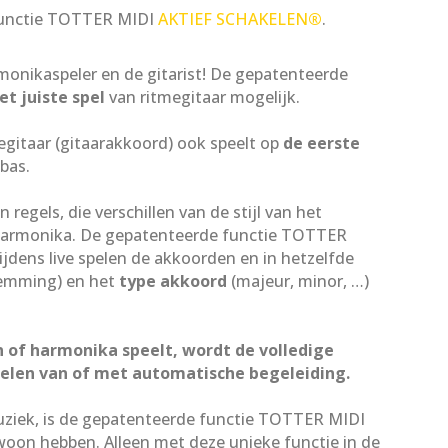
functie TOTTER MIDI
AKTIEF SCHAKELEN
®
.
monikaspeler en de gitarist! De gepatenteerde
et juiste spel
van ritmegitaar mogelijk.
megitaar (gitaarakkoord) ook speelt op
de eerste
bas.
n regels, die verschillen van de stijl van het
harmonika. De gepatenteerde functie TOTTER
ijdens live spelen de akkoorden en in hetzelfde
emming) en het
type akkoord
(majeur, minor, …)
 of harmonika speelt, wordt de volledige
elen van of met automatische begeleiding.
uziek, is de gepatenteerde functie TOTTER MIDI
on hebben. Alleen met deze unieke functie in de