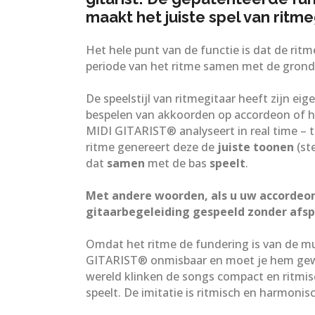
maakt
het juiste spel
van ritme
Het hele punt van de functie is dat de rit
periode van het ritme samen met de grond
De speelstijl van ritmegitaar heeft zijn eige
bespelen van akkoorden op accordeon of 
MIDI GITARIST® analyseert in real time – t
ritme genereert deze de
juiste toonen
(st
dat
samen
met de bas
speelt
.
Met andere woorden, als u uw accordeon
gitaarbegeleiding gespeeld zonder afsp
Omdat het ritme de fundering is van de m
GITARIST® onmisbaar en moet je hem gewo
wereld klinken de songs compact en ritmisch
speelt. De imitatie is ritmisch en harmonis