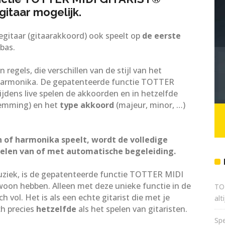
gitaar mogelijk.
megitaar (gitaarakkoord) ook speelt op
de eerste
bas.
n regels, die verschillen van de stijl van het
harmonika. De gepatenteerde functie TOTTER
ijdens live spelen de akkoorden en in hetzelfde
emming) en het
type akkoord
(majeur, minor, …)
 of harmonika speelt, wordt de volledige
elen van of met automatische begeleiding.
uziek, is de gepatenteerde functie TOTTER MIDI
on hebben. Alleen met deze unieke functie in de
TO
 vol. Het is als een echte gitarist die met je
alt
ch precies
hetzelfde
als het spelen van gitaristen.
Sp