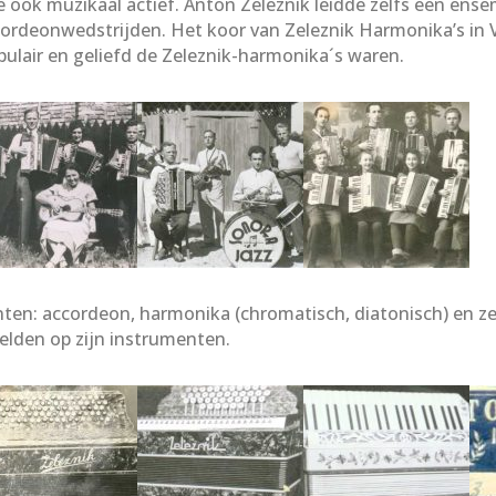
ook muzikaal actief. Anton Zeleznik leidde zelfs een ensem
ccordeonwedstrijden. Het koor van Zeleznik Harmonika’s in 
pulair en geliefd de Zeleznik-harmonika´s waren.
ten: accordeon, harmonika (chromatisch, diatonisch) en zel
elden op zijn instrumenten.