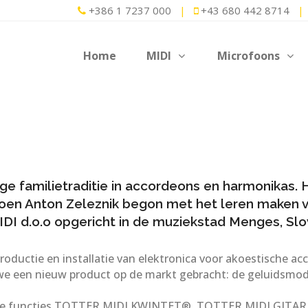
+386 1 7237 000
|
+43 680 442 8714
|
Home
MIDI
Microfoons
ge familietraditie in accordeons en harmonikas.
toen Anton Zeleznik begon met het leren maken va
DI d.o.o opgericht in de muziekstad Menges, Slo
 productie en installatie van elektronica voor akoestisch
e een nieuw product op de markt gebracht: de geluidsm
eerde functies TOTTER MIDI KWINTET®, TOTTER MIDI GITA