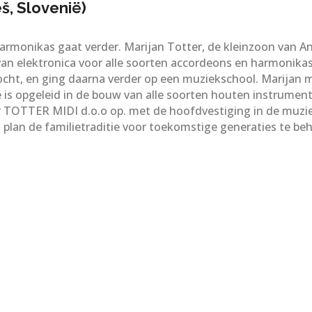
š, Slovenië)
monikas gaat verder. Marijan Totter, de kleinzoon van Anto
van elektronica voor alle soorten accordeons en harmonikas
zocht, en ging daarna verder op een muziekschool. Marija
die is opgeleid in de bouw van alle soorten houten instrume
r TOTTER MIDI d.o.o op. met de hoofdvestiging in de muziek
n plan de familietraditie voor toekomstige generaties te b