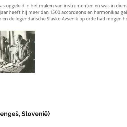
was opgeleid in het maken van instrumenten en was in dien
 jaar heeft hij meer dan 1500 accordeons en harmonikas gebo
o en de legendarische Slavko Avsenik op orde had mogen h
Mengeš, Slovenië)