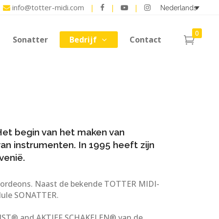
info@totter-midi.com
|
|
|
Nederlands
0
Sonatter
Bedrijf
Contact
 Het begin van het maken van
n instrumenten. In 1995 heeft zijn
venië.
e accordeons. Naast de bekende TOTTER MIDI-
odule SONATTER.
RIST® and AKTIEF SCHAKELEN® van de