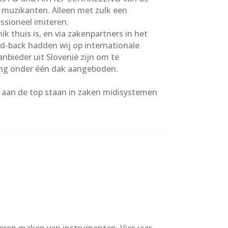
 muzikanten. Alleen met zulk een
ssioneel imiteren.
thuis is, en via zakenpartners in het
ed-back hadden wij op internationale
bieder uit Slovenië zijn om te
sing onder één dak aangeboden.
e aan de top staan in zaken midisystemen
eren maken van instrumenten. Vier jaar