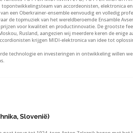
et topontwikkelingsteam van accordeonisten, elektronica en
d van een Oberkrainer-ensemble eenvoudig en volledig profe
aar de topmuziek van het wereldberoemde Ensamble Avsenik 
 prijzen voor kwaliteit en productinnovatie. De grootste fe
Moskou, Rusland, aangezien wij meerdere keren de enige aan
Accordionisten krijgen MIDI-elektronica van idee tot oplos
erde technologie en investeringen in ontwikkeling willen w
s.
hnika, Slovenië)
gaat terug tot 1924, toen Anton Zeleznik begon met het l