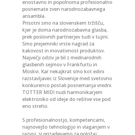
enostavno in popolnoma profesionalno
posnemate zven narodnozabavnega
ansambla.
Prisotni smo na slovenskem tržišču,
kjer je doma narodnozabavna glasba,
prek poslovnih partnerjev tudi v tujini.
Smo prejemniki vrste nagrad za
kakovost in inovativnost produktov.
Največji odziv je bil z mednarodnih
glasbenih sejmov v Frankfurtu in
Moskvi. Kar nekajkrat smo kot edini
razstavljavec iz Slovenije med svetovno
konkurenco postali posnemanja vredni.
TOTTER MIDI nudi harmonikarjem
elektroniko od ideje do rešitve vse pod
eno streho.
S profesionalnostjo, kompetencami,
najnovejšo tehnologijo in vlaganjem v
razvoj, si prizadevamo za položaj