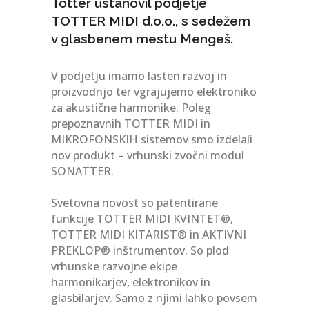
Totter ustanovil podjetje
TOTTER MIDI d.o.o., s sedežem
v glasbenem mestu Mengeš.
V podjetju imamo lasten razvoj in
proizvodnjo ter vgrajujemo elektroniko
za akustične harmonike. Poleg
prepoznavnih TOTTER MIDI in
MIKROFONSKIH sistemov smo izdelali
nov produkt – vrhunski zvočni modul
SONATTER.
Svetovna novost so patentirane
funkcije TOTTER MIDI KVINTET®,
TOTTER MIDI KITARIST® in AKTIVNI
PREKLOP® inštrumentov. So plod
vrhunske razvojne ekipe
harmonikarjev, elektronikov in
glasbilarjev. Samo z njimi lahko povsem