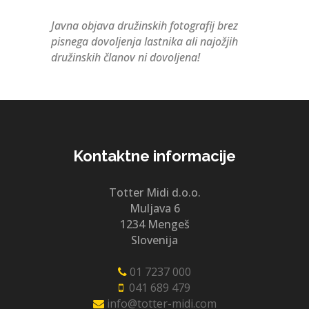
Javna objava družinskih fotografij brez
pisnega dovoljenja lastnika ali najožjih
družinskih članov ni dovoljena!
Kontaktne informacije
Totter Midi d.o.o.
Muljava 6
1234 Mengeš
Slovenija
01 7237 000
041 689 479
info@totter-midi.com