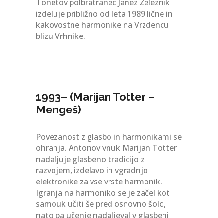
Tonetov polbratranec Janez Železnik
izdeluje približno od leta 1989 lične in
kakovostne harmonike na Vrzdencu
blizu Vrhnike.
1993– (Marijan Totter –
Mengeš)
Povezanost z glasbo in harmonikami se
ohranja. Antonov vnuk Marijan Totter
nadaljuje glasbeno tradicijo z
razvojem, izdelavo in vgradnjo
elektronike za vse vrste harmonik.
Igranja na harmoniko se je začel kot
samouk učiti še pred osnovno šolo,
nato pa učenje nadaljeval v glasbeni