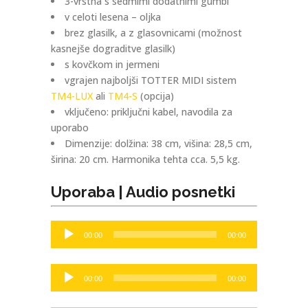
3-vrstna s sedmimi dodatnimi gumbi
v celoti lesena – oljka
brez glasilk, a z glasovnicami (možnost
kasnejše dograditve glasilk)
s kovčkom in jermeni
vgrajen najboljši TOTTER MIDI sistem
TM4-LUX
ali
TM4-S
(opcija)
vključeno: priključni kabel, navodila za
uporabo
Dimenzije: dolžina: 38 cm, višina: 28,5 cm,
širina: 20 cm. Harmonika tehta cca. 5,5 kg.
Uporaba | Audio posnetki
Zvokovni
00:00
00:00
predvajalnik
Zvokovni
00:00
00:00
predvajalnik