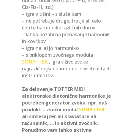
dur ali tonaliteto (npr: C-F-B, B-Es-As,
Cis-Fis-H, itd.)
– igra v tišini – s slušalkami
– ne potrebuje druge, tretje ali celo
četrte harmonike različnih durov
– lahko pozabi na prenašanje harmonik
in kovčkov
– igra na lažjo harmoniko
– s priklopom zvočnega modula
SONATTER
, igra v živo zvoke
najrazličnejših harmonik in vseh ostalih
inštrumentov.
Za delovanje TOTTER MIDI
elektronske diatonične harmonike je
potreben generator zvoka, npr. naš
produkt – zvočni modul
SONATTER
ali sintesajzer ali klaviature ali
računalnik, … in aktivni zvočnik.
Ponudimo vam lahko aktivne