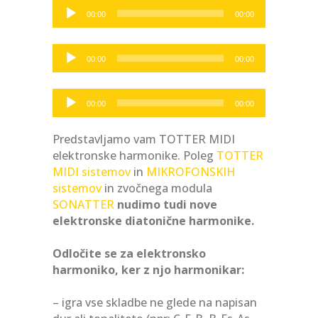
Zvokovni
00:00
00:00
predvajalnik
Zvokovni
00:00
00:00
predvajalnik
Zvokovni
00:00
00:00
predvajalnik
Predstavljamo vam TOTTER MIDI
elektronske harmonike. Poleg
TOTTER
MIDI sistemov
in
MIKROFONSKIH
sistemov
in zvočnega modula
SONATTER
nudimo tudi nove
elektronske diatonične harmonike.
Odločite se za elektronsko
harmoniko, ker z njo harmonikar:
– igra vse skladbe ne glede na napisan