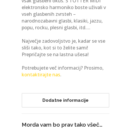
vsak glasbeni okus. S TOTTER MIDI
elektronsko harmoniko boste uživali v
vseh glasbenih zvrsteh –
narodnozabavni glasbi, klasiki, jazzu,
popu, rocku, plesni glasbi, itd….
Največje zadovoljstvo je, kadar se vse
sliši tako, kot si to želite sami!
Prepričajte se na lastna ušesa!
Potrebujete več informacij? Prosimo,
kontaktirajte nas
.
Dodatne informacije
Morda vam bo prav tako všeč…