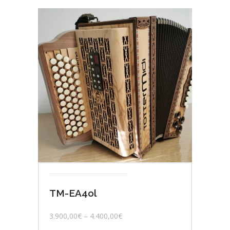
TM-EA4ol
3.900,00
€
–
4.400,00
€