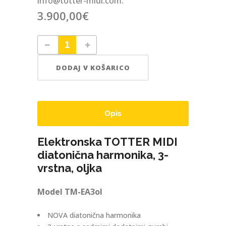
info@totter-midi.com.
3.900,00
€
DODAJ V KOŠARICO
Opis
Elektronska TOTTER MIDI
diatonična harmonika, 3-
vrstna, oljka
Model TM-EA3ol
NOVA diatonična harmonika