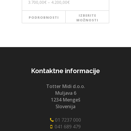
3.700,00
€
–
4.200,00
€
IZBERITE
PODROBNOSTI
MOŽNOSTI
Kontaktne informacije
Totter Midi d.o.o.
Muljava 6
1234 Mengeš
Slovenija
01 7237 000
041 689 479