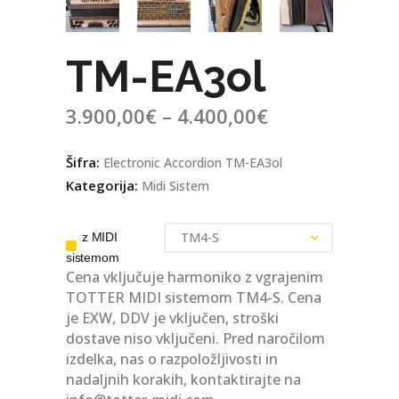
TM-EA3ol
3.900,00
€
–
4.400,00
€
Šifra:
Electronic Accordion TM-EA3ol
Kategorija:
Midi Sistem
z MIDI sistemom
TM4-S
z MIDI
sistemom
Cena vključuje harmoniko z vgrajenim
TOTTER MIDI sistemom TM4-S. Cena
je EXW, DDV je vključen, stroški
dostave niso vključeni. Pred naročilom
izdelka, nas o razpoložljivosti in
nadaljnih korakih, kontaktirajte na